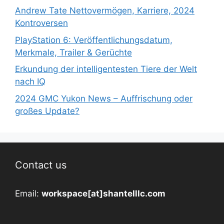
Andrew Tate Nettovermögen, Karriere, 2024
Kontroversen
PlayStation 6: Veröffentlichungsdatum,
Merkmale, Trailer & Gerüchte
Erkundung der intelligentesten Tiere der Welt
nach IQ
2024 GMC Yukon News – Auffrischung oder
großes Update?
Contact us
Email:
workspace[at]shantelllc.com