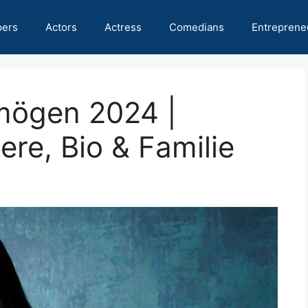
pers
Actors
Actress
Comedians
Entreprene
rmögen 2024 |
ere, Bio & Familie