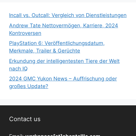
Incall vs. Outcall: Vergleich von Dienstleistungen
Andrew Tate Nettovermögen, Karriere, 2024
Kontroversen
PlayStation 6: Veröffentlichungsdatum,
Merkmale, Trailer & Gerüchte
Erkundung der intelligentesten Tiere der Welt
nach IQ
2024 GMC Yukon News – Auffrischung oder
großes Update?
Contact us