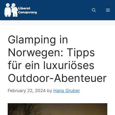
Skip
to
Me
content
Glamping in
Norwegen: Tipps
für ein luxuriöses
Outdoor-Abenteuer
February 22, 2024
by
Hans Gruber