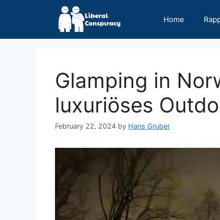
Skip
to
Home
Rap
content
Glamping in Norw
luxuriöses Outd
February 22, 2024
by
Hans Gruber