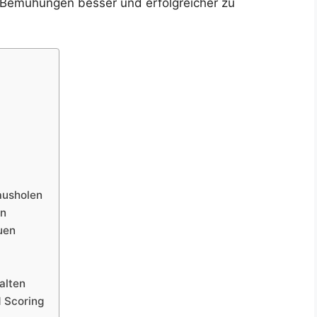
e Bemühungen besser und erfolgreicher zu
ausholen
en
uen
alten
 Scoring