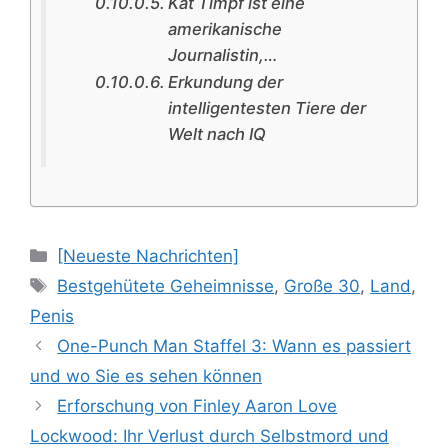
Kat Timpf ist eine
amerikanische
Journalistin,…
Erkundung der
intelligentesten Tiere der
Welt nach IQ
Categories
[Neueste Nachrichten]
Tags
Bestgehütete Geheimnisse
,
Große 30
,
Land
,
Penis
One-Punch Man Staffel 3: Wann es passiert
und wo Sie es sehen können
Erforschung von Finley Aaron Love
Lockwood: Ihr Verlust durch Selbstmord und