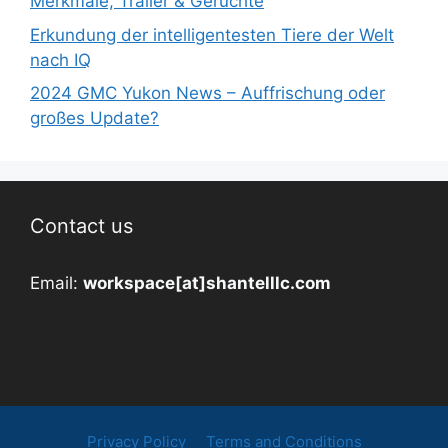
Merkmale, Trailer & Gerüchte
Erkundung der intelligentesten Tiere der Welt
nach IQ
2024 GMC Yukon News – Auffrischung oder
großes Update?
Contact us
Email:
workspace[at]shantelllc.com
Privacy Policy
Terms and Conditions