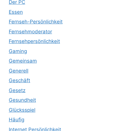
Der PC
Essen
Fernseh-Persönlichkeit
Fernsehmoderator
Fernsehpersönlichkeit
Gaming
Gemeinsam
Generell
Geschäft
Gesetz
Gesundheit
Glücksspiel
Häufig
Internet Persönlichkeit