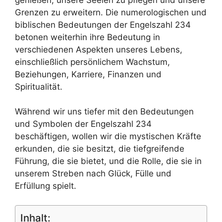
Grenzen zu erweitern. Die numerologischen und
biblischen Bedeutungen der Engelszahl 234
betonen weiterhin ihre Bedeutung in
verschiedenen Aspekten unseres Lebens,
einschließlich persönlichem Wachstum,
Beziehungen, Karriere, Finanzen und
Spiritualität.
Während wir uns tiefer mit den Bedeutungen
und Symbolen der Engelszahl 234
beschäftigen, wollen wir die mystischen Kräfte
erkunden, die sie besitzt, die tiefgreifende
Führung, die sie bietet, und die Rolle, die sie in
unserem Streben nach Glück, Fülle und
Erfüllung spielt.
Inhalt: