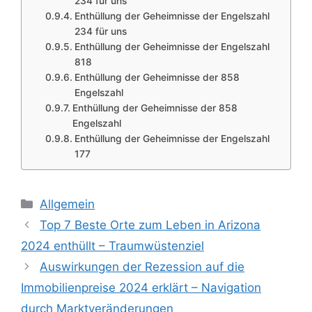
234 für uns
Enthüllung der Geheimnisse der Engelszahl
234 für uns
Enthüllung der Geheimnisse der Engelszahl
818
Enthüllung der Geheimnisse der 858
Engelszahl
Enthüllung der Geheimnisse der 858
Engelszahl
Enthüllung der Geheimnisse der Engelszahl
177
Categories
Allgemein
Top 7 Beste Orte zum Leben in Arizona
2024 enthüllt – Traumwüstenziel
Auswirkungen der Rezession auf die
Immobilienpreise 2024 erklärt – Navigation
durch Marktveränderungen