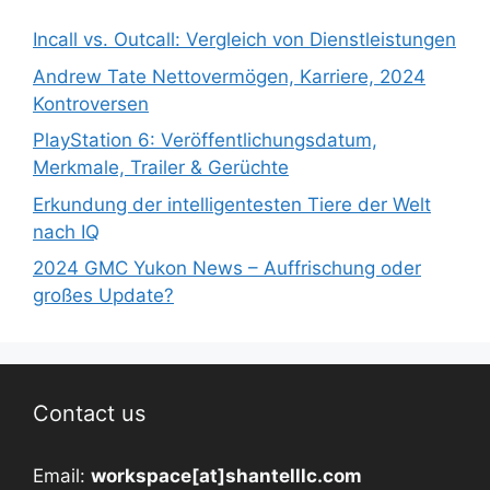
Incall vs. Outcall: Vergleich von Dienstleistungen
Andrew Tate Nettovermögen, Karriere, 2024
Kontroversen
PlayStation 6: Veröffentlichungsdatum,
Merkmale, Trailer & Gerüchte
Erkundung der intelligentesten Tiere der Welt
nach IQ
2024 GMC Yukon News – Auffrischung oder
großes Update?
Contact us
Email:
workspace[at]shantelllc.com