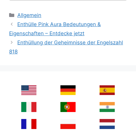
Categories
Allgemein
Enthülle Pink Aura Bedeutungen &
Eigenschaften – Entdecke jetzt
Enthüllung der Geheimnisse der Engelszahl
818