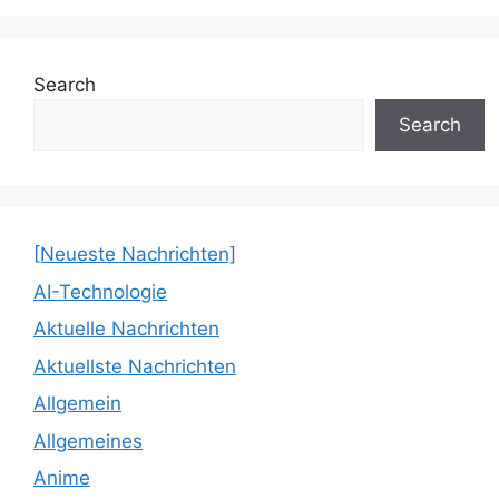
Search
Search
[Neueste Nachrichten]
AI-Technologie
Aktuelle Nachrichten
Aktuellste Nachrichten
Allgemein
Allgemeines
Anime