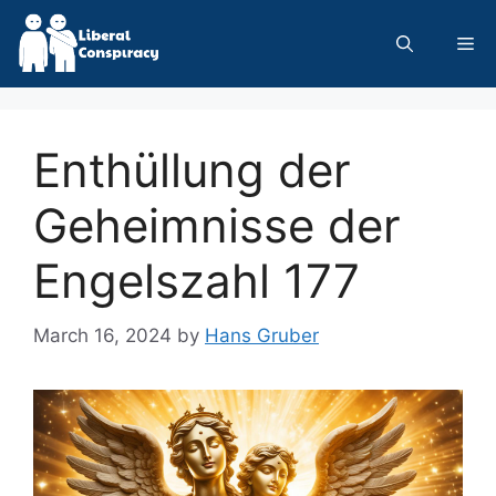
Skip
to
Me
content
Enthüllung der
Geheimnisse der
Engelszahl 177
March 16, 2024
by
Hans Gruber