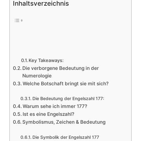
Inhaltsverzeichnis
Key Takeaways:
Die verborgene Bedeutung in der
Numerologie
Welche Botschaft bringt sie mit sich?
Die Bedeutung der Engelszahl 177:
Warum sehe ich immer 177?
Ist es eine Engelszahl?
Symbolismus, Zeichen & Bedeutung
Die Symbolik der Engelszahl 177