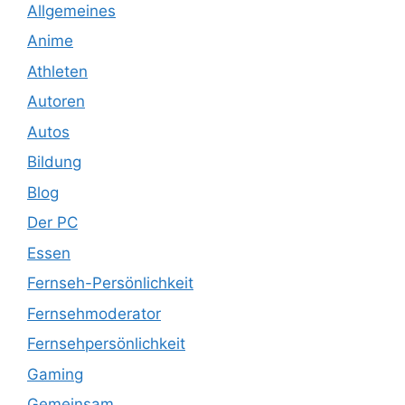
Allgemeines
Anime
Athleten
Autoren
Autos
Bildung
Blog
Der PC
Essen
Fernseh-Persönlichkeit
Fernsehmoderator
Fernsehpersönlichkeit
Gaming
Gemeinsam