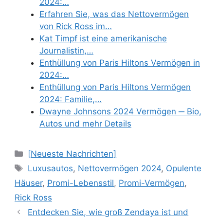
2024:…
Erfahren Sie, was das Nettovermögen
von Rick Ross im…
Kat Timpf ist eine amerikanische
Journalistin,…
Enthüllung von Paris Hiltons Vermögen in
2024:…
Enthüllung von Paris Hiltons Vermögen
2024: Familie,…
Dwayne Johnsons 2024 Vermögen ─ Bio,
Autos und mehr Details
Categories
[Neueste Nachrichten]
Tags
Luxusautos
,
Nettovermögen 2024
,
Opulente
Häuser
,
Promi-Lebensstil
,
Promi-Vermögen
,
Rick Ross
Entdecken Sie, wie groß Zendaya ist und