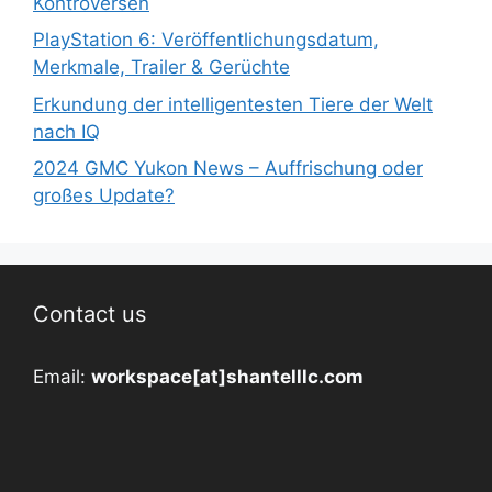
Kontroversen
PlayStation 6: Veröffentlichungsdatum,
Merkmale, Trailer & Gerüchte
Erkundung der intelligentesten Tiere der Welt
nach IQ
2024 GMC Yukon News – Auffrischung oder
großes Update?
Contact us
Email:
workspace[at]shantelllc.com