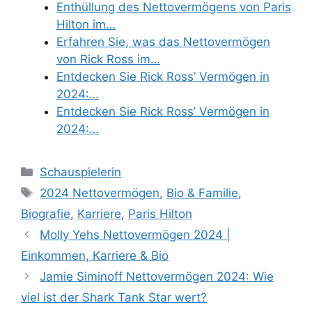
Enthüllung des Nettovermögens von Paris
Hilton im…
Erfahren Sie, was das Nettovermögen
von Rick Ross im…
Entdecken Sie Rick Ross’ Vermögen in
2024:…
Entdecken Sie Rick Ross’ Vermögen in
2024:…
Categories
Schauspielerin
Tags
2024 Nettovermögen
,
Bio & Familie
,
Biografie
,
Karriere
,
Paris Hilton
Molly Yehs Nettovermögen 2024 |
Einkommen, Karriere & Bio
Jamie Siminoff Nettovermögen 2024: Wie
viel ist der Shark Tank Star wert?