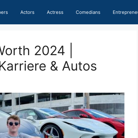
pers
Actors
Actress
Comedians
Entreprene
Worth 2024 |
Karriere & Autos