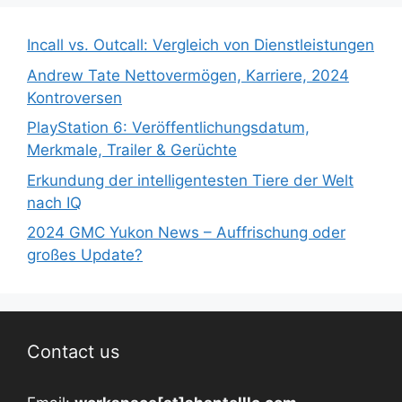
Incall vs. Outcall: Vergleich von Dienstleistungen
Andrew Tate Nettovermögen, Karriere, 2024
Kontroversen
PlayStation 6: Veröffentlichungsdatum,
Merkmale, Trailer & Gerüchte
Erkundung der intelligentesten Tiere der Welt
nach IQ
2024 GMC Yukon News – Auffrischung oder
großes Update?
Contact us