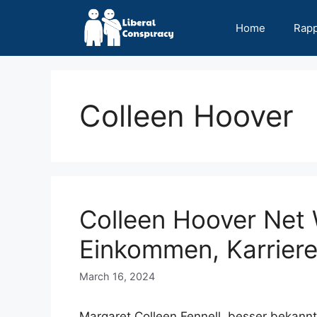
Skip
to
Home
Rap
content
Colleen Hoover
Colleen Hoover Net 
Einkommen, Karriere,
March 16, 2024
Margaret Colleen Fennell, besser bekannt