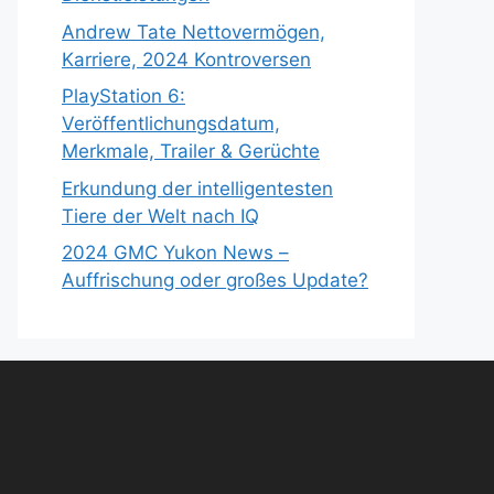
Andrew Tate Nettovermögen,
Karriere, 2024 Kontroversen
PlayStation 6:
Veröffentlichungsdatum,
Merkmale, Trailer & Gerüchte
Erkundung der intelligentesten
Tiere der Welt nach IQ
2024 GMC Yukon News –
Auffrischung oder großes Update?