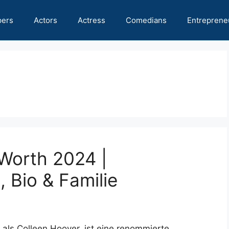
pers
Actors
Actress
Comedians
Entreprene
Worth 2024 |
 Bio & Familie
 als Colleen Hoover, ist eine renommierte