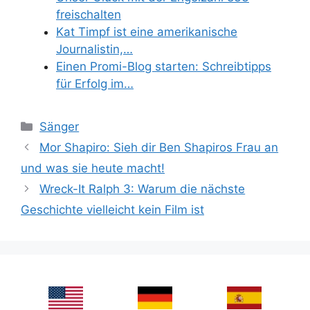
freischalten
Kat Timpf ist eine amerikanische
Journalistin,…
Einen Promi-Blog starten: Schreibtipps
für Erfolg im…
Categories
Sänger
Mor Shapiro: Sieh dir Ben Shapiros Frau an
und was sie heute macht!
Wreck-It Ralph 3: Warum die nächste
Geschichte vielleicht kein Film ist