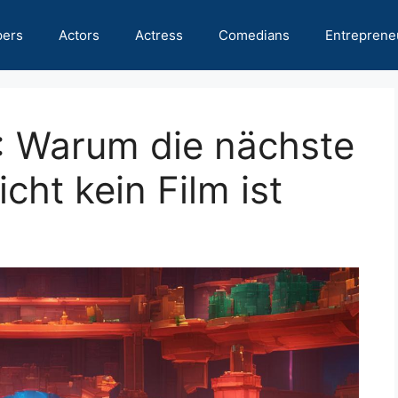
pers
Actors
Actress
Comedians
Entreprene
: Warum die nächste
icht kein Film ist