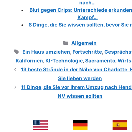
nach…
Blut gegen Crips: Unterschiede erkunden
Kampf…
8 Dinge, die Sie wissen sollten, bevor Sie
Categories
Allgemein
Tags
Ein Haus umziehen
,
Fortschritte
,
Gesprächs
Kalifornien
,
KI-Technologie
,
Sacramento
,
Wirts
13 beste Strände in der Nähe von Charlotte, 
Sie lieben werden
11 Dinge, die Sie vor Ihrem Umzug nach Hend
NV wissen sollten