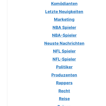
Komödianten
Letzte Neuigkeiten
Marketing
NBA Spieler
NBA-Spieler
Neuste Nachrichten
NFL Spieler
NFL-Spieler
Politiker
Produzenten
Rappers
Recht
Reise