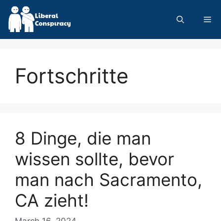
Skip
to
Me
content
Fortschritte
8 Dinge, die man
wissen sollte, bevor
man nach Sacramento,
CA zieht!
March 16, 2024