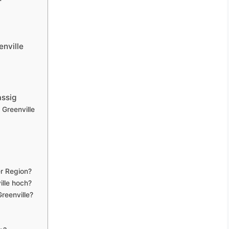
enville
assig
 Greenville
er Region?
ille hoch?
reenville?