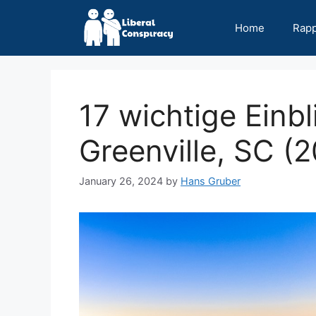
Skip
to
Home
Rap
content
17 wichtige Einb
Greenville, SC (
January 26, 2024
by
Hans Gruber