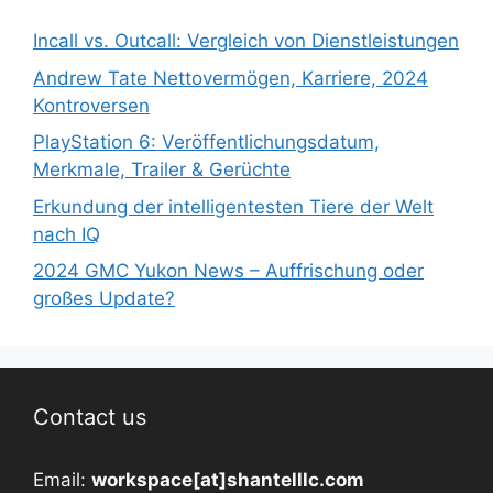
Incall vs. Outcall: Vergleich von Dienstleistungen
Andrew Tate Nettovermögen, Karriere, 2024
Kontroversen
PlayStation 6: Veröffentlichungsdatum,
Merkmale, Trailer & Gerüchte
Erkundung der intelligentesten Tiere der Welt
nach IQ
2024 GMC Yukon News – Auffrischung oder
großes Update?
Contact us
Email:
workspace[at]shantelllc.com