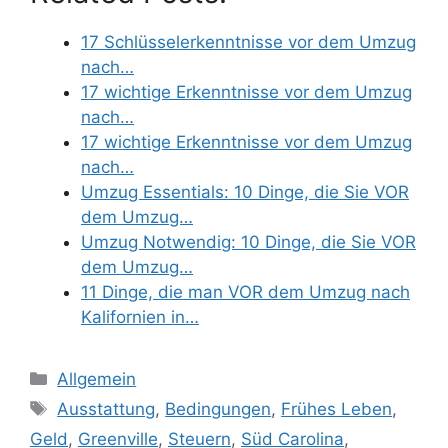
17 Schlüsselerkenntnisse vor dem Umzug
nach…
17 wichtige Erkenntnisse vor dem Umzug
nach…
17 wichtige Erkenntnisse vor dem Umzug
nach…
Umzug Essentials: 10 Dinge, die Sie VOR
dem Umzug…
Umzug Notwendig: 10 Dinge, die Sie VOR
dem Umzug…
11 Dinge, die man VOR dem Umzug nach
Kalifornien in…
Categories
Allgemein
Tags
Ausstattung
,
Bedingungen
,
Frühes Leben
,
Geld
,
Greenville
,
Steuern
,
Süd Carolina
,