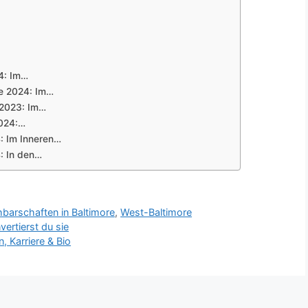
24: Im…
re 2024: Im…
e 2023: Im…
2024:…
4: Im Inneren…
4: In den…
barschaften in Baltimore
,
West-Baltimore
rtierst du sie
 Karriere & Bio