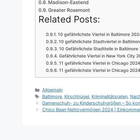
Madison-Eastend
Greater Rosemont
Related Posts:
10 gefährlichste Viertel in Baltimore 20
10 gefährlichste Stadtviertel in Baltimo
10 Gefährlichste Stadtteile in Baltimor
Gefährlichste Viertel in New York City 
11 gefährlichste Viertel in Chicago 202
11 gefährlichste Viertel in Chicago 202
Categories
Allgemein
Tags
Baltimore
,
Kirschhügel
,
Kriminalitätsraten
,
Nach
Damenschuh- zu Kinderschuhgrößen – So konve
Chico Bean Nettovermögen 2024 | Einkommen,