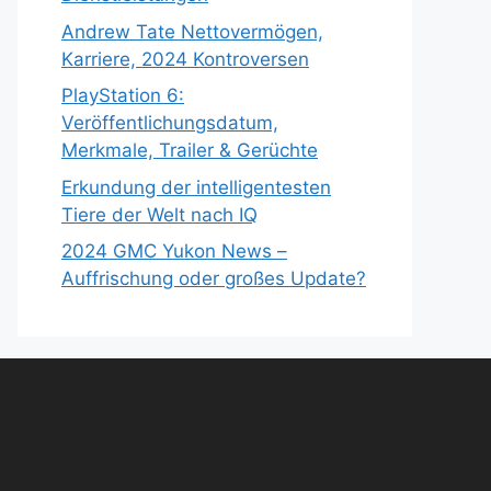
Andrew Tate Nettovermögen,
Karriere, 2024 Kontroversen
PlayStation 6:
Veröffentlichungsdatum,
Merkmale, Trailer & Gerüchte
Erkundung der intelligentesten
Tiere der Welt nach IQ
2024 GMC Yukon News –
Auffrischung oder großes Update?