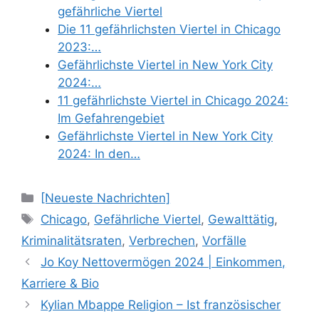
gefährliche Viertel
Die 11 gefährlichsten Viertel in Chicago
2023:…
Gefährlichste Viertel in New York City
2024:…
11 gefährlichste Viertel in Chicago 2024:
Im Gefahrengebiet
Gefährlichste Viertel in New York City
2024: In den…
Categories
[Neueste Nachrichten]
Tags
Chicago
,
Gefährliche Viertel
,
Gewalttätig
,
Kriminalitätsraten
,
Verbrechen
,
Vorfälle
Jo Koy Nettovermögen 2024 | Einkommen,
Karriere & Bio
Kylian Mbappe Religion – Ist französischer