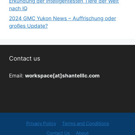
Erkundung der intelligentesten Tiere der Welt
nach IQ
2024 GMC Yukon News – Auffrischung oder
großes Update?
Contact us
Email:
workspace[at]shantelllc.com
Privacy Policy
Terms and Conditions
Contact Us
About