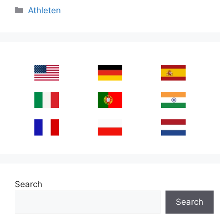
Categories
Athleten
Search
Search