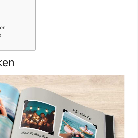
n
gen
t
ken