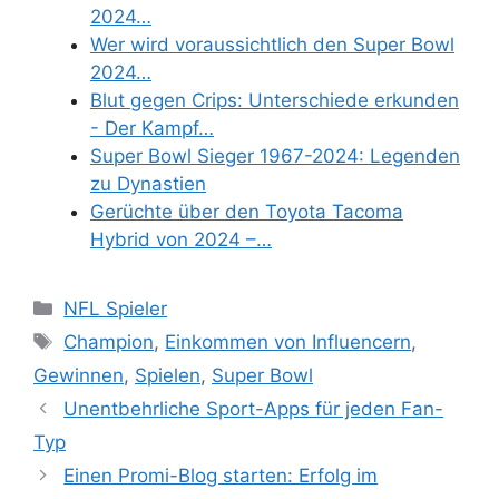
2024…
Wer wird voraussichtlich den Super Bowl
2024…
Blut gegen Crips: Unterschiede erkunden
- Der Kampf…
Super Bowl Sieger 1967-2024: Legenden
zu Dynastien
Gerüchte über den Toyota Tacoma
Hybrid von 2024 –…
Categories
NFL Spieler
Tags
Champion
,
Einkommen von Influencern
,
Gewinnen
,
Spielen
,
Super Bowl
Unentbehrliche Sport-Apps für jeden Fan-
Typ
Einen Promi-Blog starten: Erfolg im