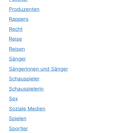
Produzenten
Rappers
Recht
Reise
Reisen
Sänger
Sängerinnen und Sänger
Schauspieler
Schauspielerin
Sex
Soziale Medien
Spielen
Sportler