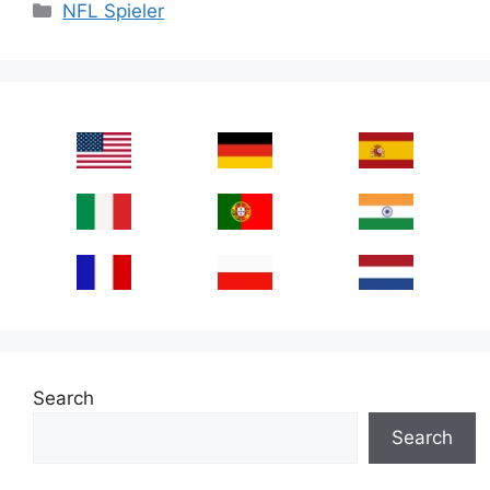
Categories
NFL Spieler
Search
Search