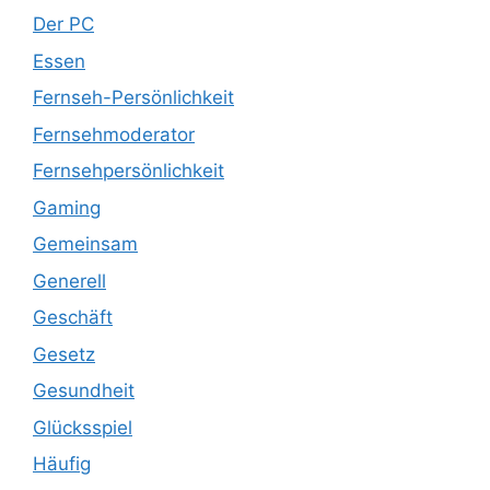
Der PC
Essen
Fernseh-Persönlichkeit
Fernsehmoderator
Fernsehpersönlichkeit
Gaming
Gemeinsam
Generell
Geschäft
Gesetz
Gesundheit
Glücksspiel
Häufig