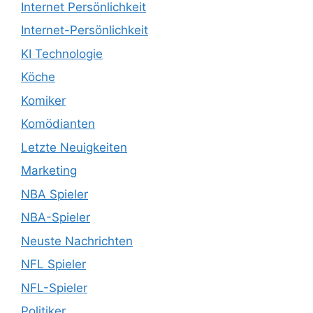
Internet Persönlichkeit
Internet-Persönlichkeit
KI Technologie
Köche
Komiker
Komödianten
Letzte Neuigkeiten
Marketing
NBA Spieler
NBA-Spieler
Neuste Nachrichten
NFL Spieler
NFL-Spieler
Politiker