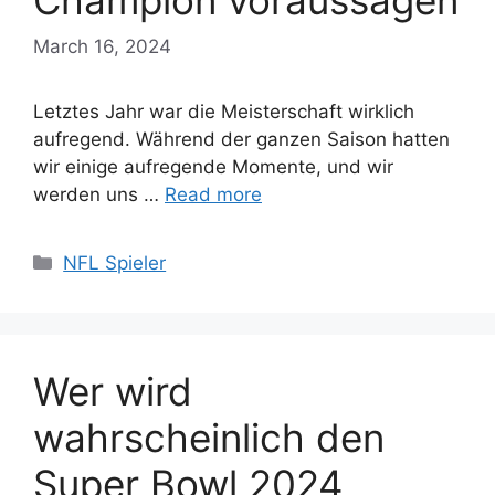
Champion voraussagen
March 16, 2024
Letztes Jahr war die Meisterschaft wirklich
aufregend. Während der ganzen Saison hatten
wir einige aufregende Momente, und wir
werden uns …
Read more
Categories
NFL Spieler
Wer wird
wahrscheinlich den
Super Bowl 2024