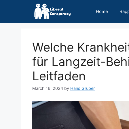
Skip
to
Home
Rap
content
Welche Krankheits
für Langzeit-Be
Leitfaden
March 16, 2024
by
Hans Gruber