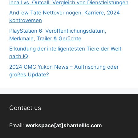
Incall vs. Outcall: Vergleich von Dienstleistungen
Andrew Tate Nettovermögen, Karriere, 2024
Kontroversen
PlayStation 6: Veröffentlichungsdatum,
Merkmale, Trailer & Gerüchte
Erkundung der intelligentesten Tiere der Welt
nach IQ
2024 GMC Yukon News – Auffrischung oder
großes Update?
Contact us
Email:
workspace[at]shantelllc.com