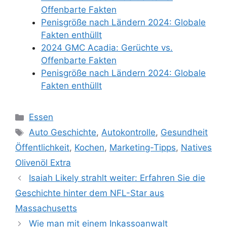
Offenbarte Fakten
Penisgröße nach Ländern 2024: Globale
Fakten enthüllt
2024 GMC Acadia: Gerüchte vs.
Offenbarte Fakten
Penisgröße nach Ländern 2024: Globale
Fakten enthüllt
Categories
Essen
Tags
Auto Geschichte
,
Autokontrolle
,
Gesundheit
Öffentlichkeit
,
Kochen
,
Marketing-Tipps
,
Natives
Olivenöl Extra
Isaiah Likely strahlt weiter: Erfahren Sie die
Geschichte hinter dem NFL-Star aus
Massachusetts
Wie man mit einem Inkassoanwalt