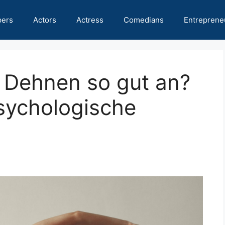
pers
Actors
Actress
Comedians
Entreprene
h Dehnen so gut an?
sychologische