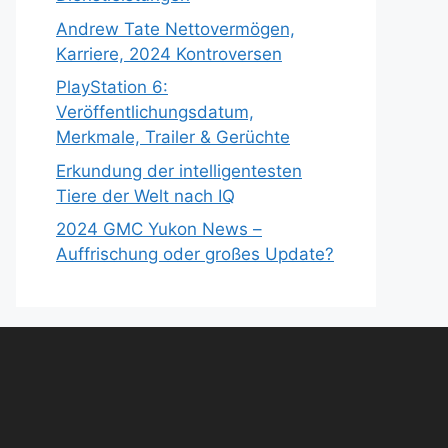
Andrew Tate Nettovermögen,
Karriere, 2024 Kontroversen
PlayStation 6:
Veröffentlichungsdatum,
Merkmale, Trailer & Gerüchte
Erkundung der intelligentesten
Tiere der Welt nach IQ
2024 GMC Yukon News –
Auffrischung oder großes Update?