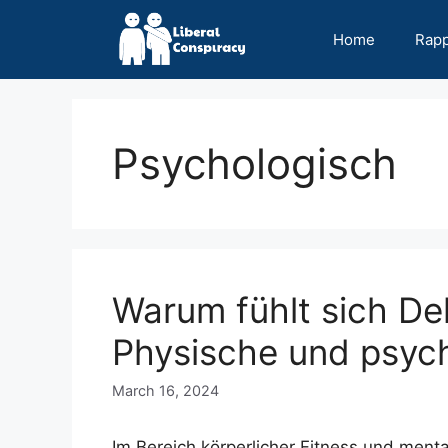
Skip
to
Home
Rap
content
Psychologisch
Warum fühlt sich De
Physische und psych
March 16, 2024
Im Bereich körperlicher Fitness und men