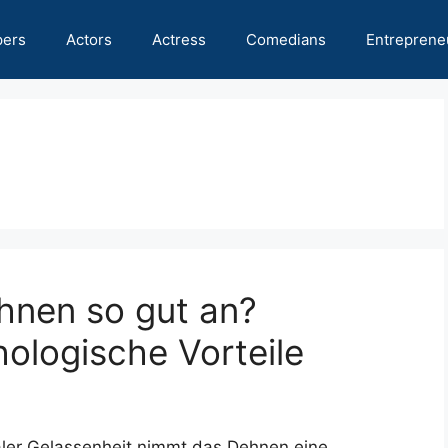
pers
Actors
Actress
Comedians
Entreprene
hnen so gut an?
ologische Vorteile
taler Gelassenheit nimmt das Dehnen eine