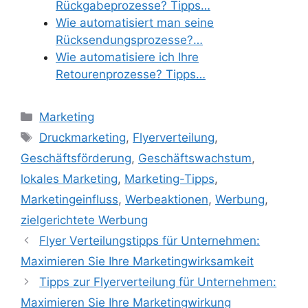
Rückgabeprozesse? Tipps…
Wie automatisiert man seine
Rücksendungsprozesse?…
Wie automatisiere ich Ihre
Retourenprozesse? Tipps…
Categories
Marketing
Tags
Druckmarketing
,
Flyerverteilung
,
Geschäftsförderung
,
Geschäftswachstum
,
lokales Marketing
,
Marketing-Tipps
,
Marketingeinfluss
,
Werbeaktionen
,
Werbung
,
zielgerichtete Werbung
Flyer Verteilungstipps für Unternehmen:
Maximieren Sie Ihre Marketingwirksamkeit
Tipps zur Flyerverteilung für Unternehmen:
Maximieren Sie Ihre Marketingwirkung