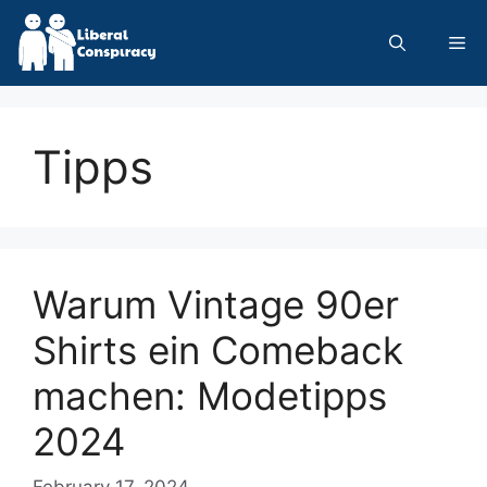
Skip
to
Me
content
Tipps
Warum Vintage 90er
Shirts ein Comeback
machen: Modetipps
2024
February 17, 2024