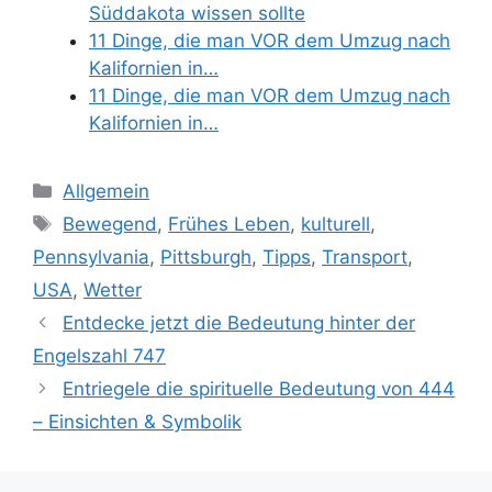
Süddakota wissen sollte
11 Dinge, die man VOR dem Umzug nach
Kalifornien in…
11 Dinge, die man VOR dem Umzug nach
Kalifornien in…
Categories
Allgemein
Tags
Bewegend
,
Frühes Leben
,
kulturell
,
Pennsylvania
,
Pittsburgh
,
Tipps
,
Transport
,
USA
,
Wetter
Entdecke jetzt die Bedeutung hinter der
Engelszahl 747
Entriegele die spirituelle Bedeutung von 444
– Einsichten & Symbolik