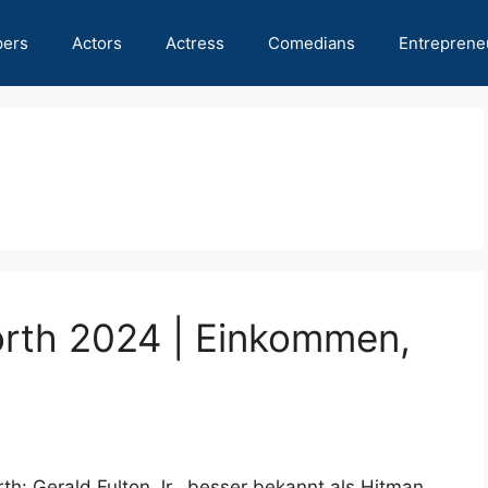
pers
Actors
Actress
Comedians
Entreprene
orth 2024 | Einkommen,
th: Gerald Fulton Jr., besser bekannt als Hitman