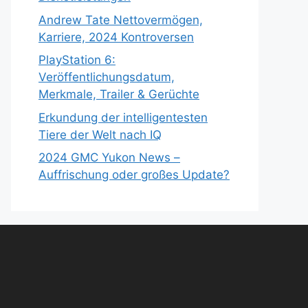
Andrew Tate Nettovermögen,
Karriere, 2024 Kontroversen
PlayStation 6:
Veröffentlichungsdatum,
Merkmale, Trailer & Gerüchte
Erkundung der intelligentesten
Tiere der Welt nach IQ
2024 GMC Yukon News –
Auffrischung oder großes Update?