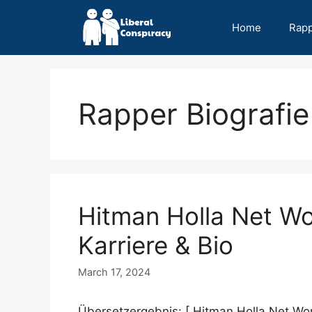
Skip
to
Home
Rap
content
Rapper Biografie
Hitman Holla Net W
Karriere & Bio
March 17, 2024
Übersetzergebnis: [ Hitman Holla Net Wor