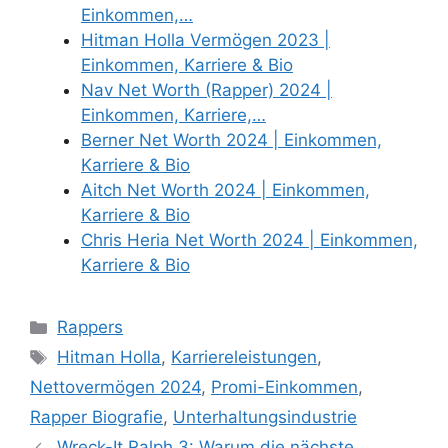
Einkommen,…
Hitman Holla Vermögen 2023 |
Einkommen, Karriere & Bio
Nav Net Worth (Rapper) 2024 |
Einkommen, Karriere,…
Berner Net Worth 2024 | Einkommen,
Karriere & Bio
Aitch Net Worth 2024 | Einkommen,
Karriere & Bio
Chris Heria Net Worth 2024 | Einkommen,
Karriere & Bio
Categories
Rappers
Tags
Hitman Holla
,
Karriereleistungen
,
Nettovermögen 2024
,
Promi-Einkommen
,
Rapper Biografie
,
Unterhaltungsindustrie
Wreck-It Ralph 3: Warum die nächste