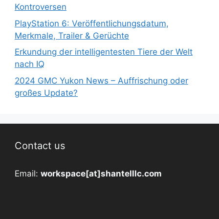
Kontroversen
PlayStation 6: Veröffentlichungsdatum,
Merkmale, Trailer & Gerüchte
Erkundung der intelligentesten Tiere der Welt
nach IQ
2024 GMC Yukon News – Auffrischung oder
großes Update?
Contact us
Email:
workspace[at]shantelllc.com