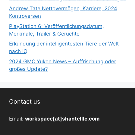
Andrew Tate Nettovermögen, Karriere, 2024
Kontroversen
PlayStation 6: Veröffentlichungsdatum,
Merkmale, Trailer & Gerüchte
Erkundung der intelligentesten Tiere der Welt
nach IQ
2024 GMC Yukon News – Auffrischung oder
großes Update?
Contact us
Email:
workspace[at]shantelllc.com