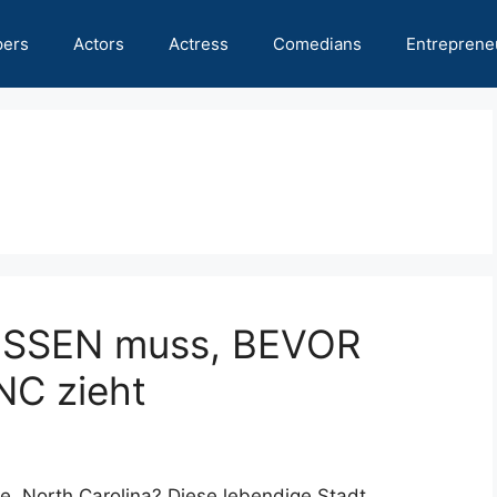
pers
Actors
Actress
Comedians
Entreprene
WISSEN muss, BEVOR
NC zieht
, North Carolina? Diese lebendige Stadt,