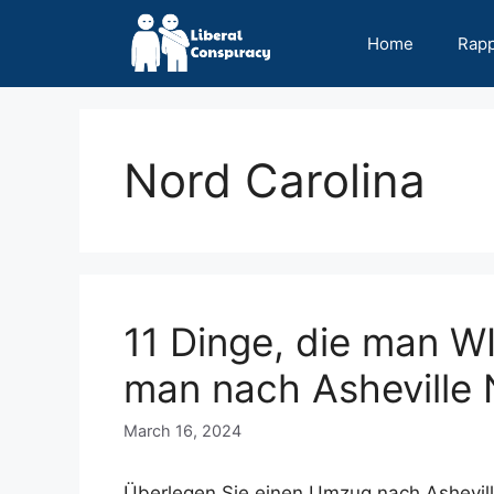
Skip
to
Home
Rap
content
Nord Carolina
11 Dinge, die man 
man nach Asheville 
March 16, 2024
Überlegen Sie einen Umzug nach Asheville