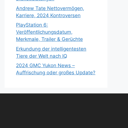
Andrew Tate Nettovermögen,
Karriere, 2024 Kontroversen
PlayStation 6:
Veröffentlichungsdatum,
Merkmale, Trailer & Gerüchte
Erkundung der intelligentesten
Tiere der Welt nach IQ
2024 GMC Yukon News –
Auffrischung oder großes Update?