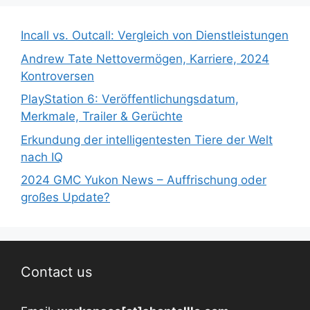
Incall vs. Outcall: Vergleich von Dienstleistungen
Andrew Tate Nettovermögen, Karriere, 2024
Kontroversen
PlayStation 6: Veröffentlichungsdatum,
Merkmale, Trailer & Gerüchte
Erkundung der intelligentesten Tiere der Welt
nach IQ
2024 GMC Yukon News – Auffrischung oder
großes Update?
Contact us