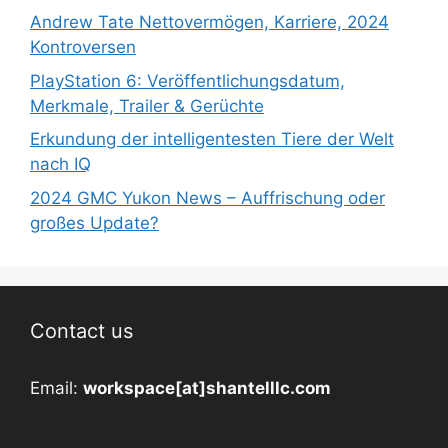
Andrew Tate Nettovermögen, Karriere, 2024
Kontroversen
PlayStation 6: Veröffentlichungsdatum,
Merkmale, Trailer & Gerüchte
Erkundung der intelligentesten Tiere der Welt
nach IQ
2024 GMC Yukon News – Auffrischung oder
großes Update?
Contact us
Email:
workspace[at]shantelllc.com