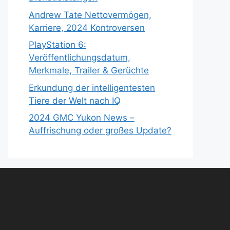
Andrew Tate Nettovermögen,
Karriere, 2024 Kontroversen
PlayStation 6:
Veröffentlichungsdatum,
Merkmale, Trailer & Gerüchte
Erkundung der intelligentesten
Tiere der Welt nach IQ
2024 GMC Yukon News –
Auffrischung oder großes Update?