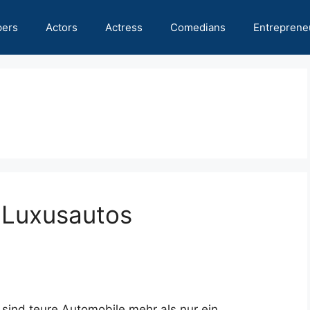
pers
Actors
Actress
Comedians
Entreprene
 Luxusautos
sind teure Automobile mehr als nur ein