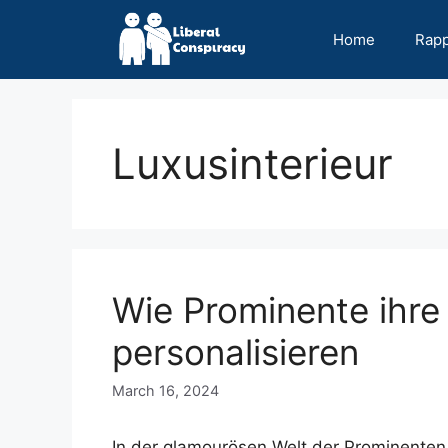
Skip
to
Home
Rap
content
Luxusinterieur
Wie Prominente ihre
personalisieren
March 16, 2024
In der glamourösen Welt der Prominenten 