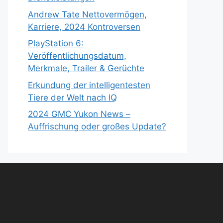
Andrew Tate Nettovermögen,
Karriere, 2024 Kontroversen
PlayStation 6:
Veröffentlichungsdatum,
Merkmale, Trailer & Gerüchte
Erkundung der intelligentesten
Tiere der Welt nach IQ
2024 GMC Yukon News –
Auffrischung oder großes Update?