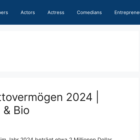
pers
Actors
Actress
Comedians
Entreprene
tovermögen 2024 |
 & Bio
 Jahr 2024 beträgt etwa 2 Millionen Dollar.