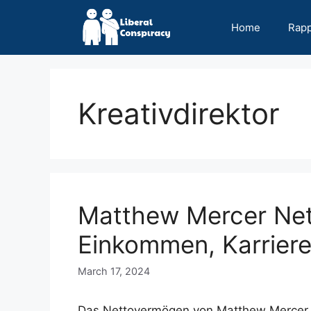
Skip
to
Home
Rap
content
Kreativdirektor
Matthew Mercer Net
Einkommen, Karriere
March 17, 2024
Das Nettovermögen von Matthew Mercer im