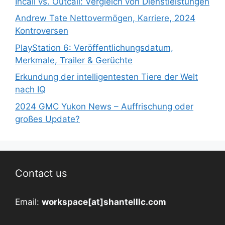
Incall vs. Outcall: Vergleich von Dienstleistungen
Andrew Tate Nettovermögen, Karriere, 2024
Kontroversen
PlayStation 6: Veröffentlichungsdatum,
Merkmale, Trailer & Gerüchte
Erkundung der intelligentesten Tiere der Welt
nach IQ
2024 GMC Yukon News – Auffrischung oder
großes Update?
Contact us
Email:
workspace[at]shantelllc.com