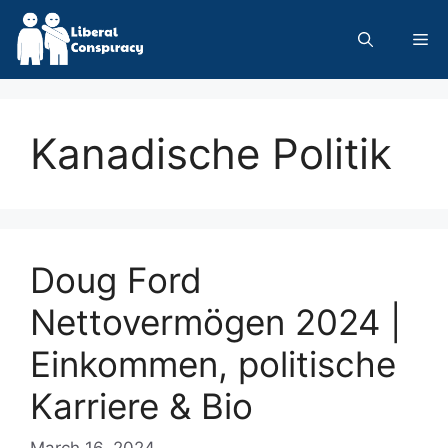
Skip
to
Me
content
Kanadische Politik
Doug Ford
Nettovermögen 2024 |
Einkommen, politische
Karriere & Bio
March 16, 2024