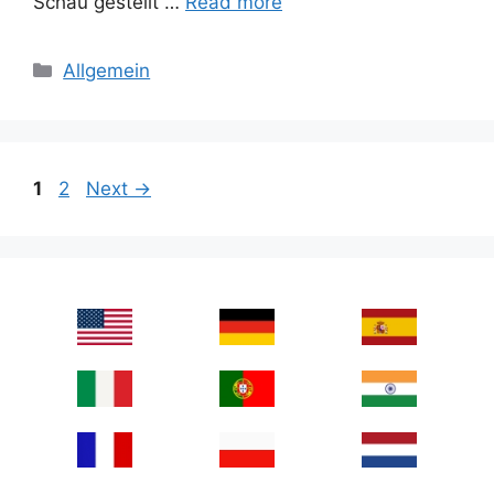
Schau gestellt …
Read more
Categories
Allgemein
Page
Page
1
2
Next
→