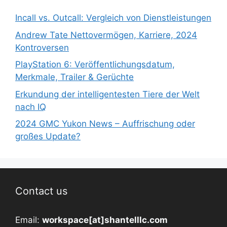
Incall vs. Outcall: Vergleich von Dienstleistungen
Andrew Tate Nettovermögen, Karriere, 2024
Kontroversen
PlayStation 6: Veröffentlichungsdatum,
Merkmale, Trailer & Gerüchte
Erkundung der intelligentesten Tiere der Welt
nach IQ
2024 GMC Yukon News – Auffrischung oder
großes Update?
Contact us
Email:
workspace[at]shantelllc.com