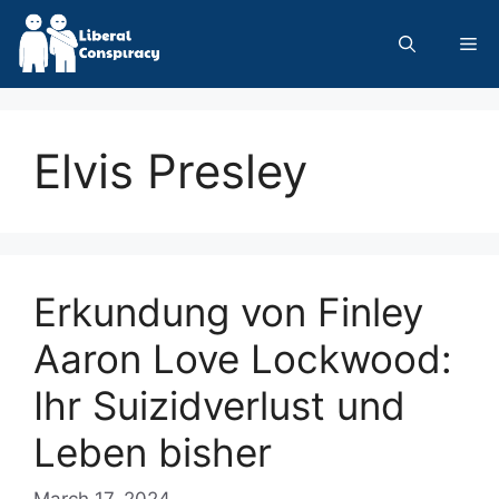
Skip
to
Me
content
Elvis Presley
Erkundung von Finley
Aaron Love Lockwood:
Ihr Suizidverlust und
Leben bisher
March 17, 2024