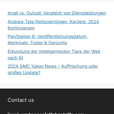
Incall vs. Outcall: Vergleich von Dienstleistungen
Andrew Tate Nettovermögen, Karriere, 2024
Kontroversen
PlayStation 6: Veröffentlichungsdatum,
Merkmale, Trailer & Gerüchte
Erkundung der intelligentesten Tiere der Welt
nach IQ
2024 GMC Yukon News – Auffrischung oder
großes Update?
Contact us