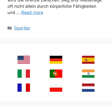
oft nicht allein durch körperliche Fähigkeiten
und …
Read more
Categories
Sportler