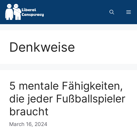
Skip
to
Me
content
Denkweise
5 mentale Fähigkeiten,
die jeder Fußballspieler
braucht
March 16, 2024