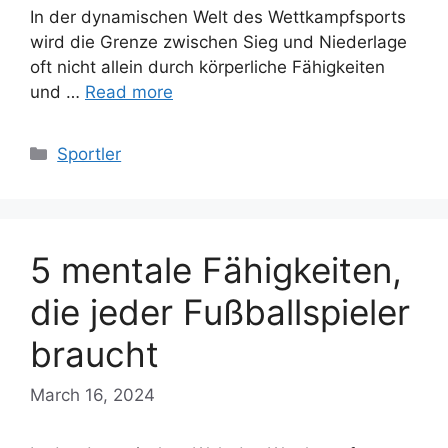
In der dynamischen Welt des Wettkampfsports
wird die Grenze zwischen Sieg und Niederlage
oft nicht allein durch körperliche Fähigkeiten
und …
Read more
Categories
Sportler
5 mentale Fähigkeiten,
die jeder Fußballspieler
braucht
March 16, 2024