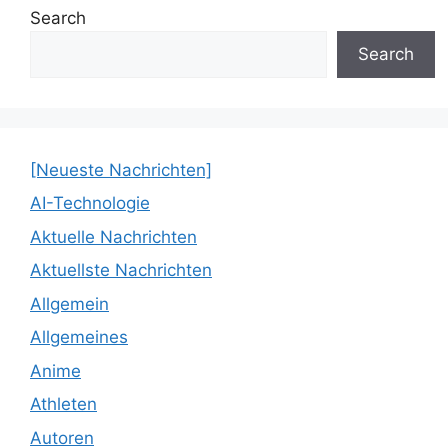
Search
Search
[Neueste Nachrichten]
AI-Technologie
Aktuelle Nachrichten
Aktuellste Nachrichten
Allgemein
Allgemeines
Anime
Athleten
Autoren