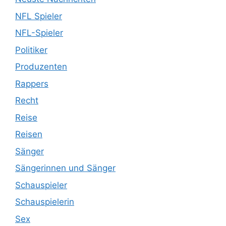
NFL Spieler
NFL-Spieler
Politiker
Produzenten
Rappers
Recht
Reise
Reisen
Sänger
Sängerinnen und Sänger
Schauspieler
Schauspielerin
Sex