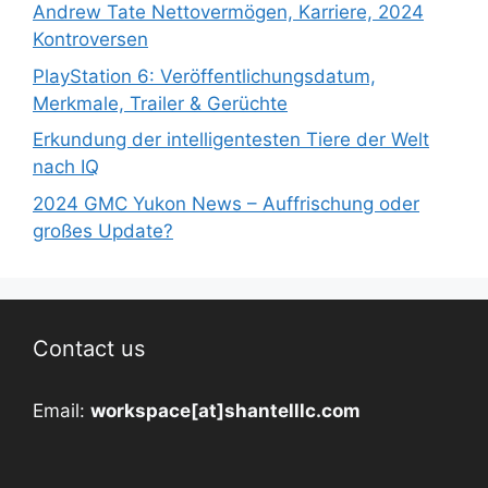
Andrew Tate Nettovermögen, Karriere, 2024
Kontroversen
PlayStation 6: Veröffentlichungsdatum,
Merkmale, Trailer & Gerüchte
Erkundung der intelligentesten Tiere der Welt
nach IQ
2024 GMC Yukon News – Auffrischung oder
großes Update?
Contact us
Email:
workspace[at]shantelllc.com