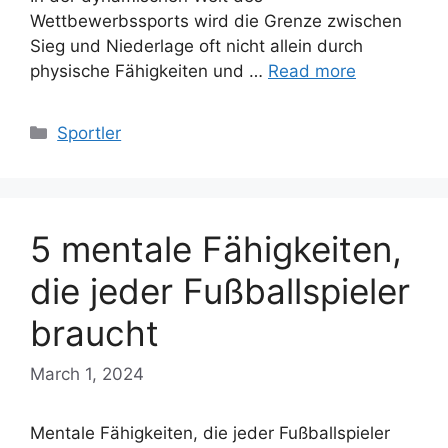
Wettbewerbssports wird die Grenze zwischen
Sieg und Niederlage oft nicht allein durch
physische Fähigkeiten und …
Read more
Categories
Sportler
5 mentale Fähigkeiten,
die jeder Fußballspieler
braucht
March 1, 2024
Mentale Fähigkeiten, die jeder Fußballspieler